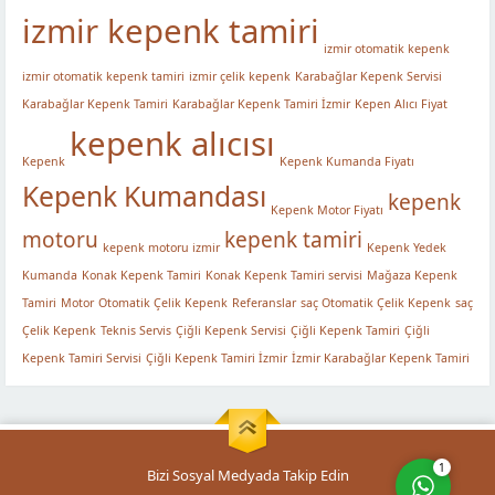
izmir kepenk tamiri
izmir otomatik kepenk
izmir otomatik kepenk tamiri
izmir çelik kepenk
Karabağlar Kepenk Servisi
Karabağlar Kepenk Tamiri
Karabağlar Kepenk Tamiri İzmir
Kepen Alıcı Fiyat
kepenk alıcısı
Kepenk
Kepenk Kumanda Fiyatı
Kepenk Kumandası
kepenk
Müşteri Temsilcisi
Kepenk Motor Fiyatı
motoru
kepenk tamiri
kepenk motoru izmir
Kepenk Yedek
Kumanda
Konak Kepenk Tamiri
Konak Kepenk Tamiri servisi
Mağaza Kepenk
Tamiri
Motor
Otomatik Çelik Kepenk
Referanslar
saç Otomatik Çelik Kepenk
saç
Çelik Kepenk
Teknis Servis
Çiğli Kepenk Servisi
Çiğli Kepenk Tamiri
Çiğli
Kepenk Tamiri Servisi
Çiğli Kepenk Tamiri İzmir
İzmir Karabağlar Kepenk Tamiri
Cevap Yaz
1
Bizi Sosyal Medyada Takip Edin