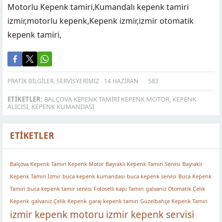
Motorlu Kepenk tamiri,Kumandalı kepenk tamiri
izmir,motorlu kepenk,Kepenk izmir,izmir otomatik
kepenk tamiri,
PRATIK BILGILER
,
SERVISYERIMIZ
14 HAZIRAN
583
ETIKETLER:
BALÇOVA KEPENK TAMIRI KEPENK MOTOR
,
KEPENK
ALICISI
,
KEPENK KUMANDASI
ETIKETLER
Balçova Kepenk Tamiri Kepenk Motor
Bayraklı Kepenk Tamiri Servisi
Bayraklı
Kepenk Tamiri İzmir
buca kepenk kumandası
buca kepenk servisi
Buca Kepenk
Tamiri
buca kepenk tamir servisi
Fotoselli kapı Tamiri
galvaniz Otomatik Çelik
Kepenk
galvaniz Çelik Kepenk
garaj kepenk tamiri
Güzelbahçe Kepenk Tamiri
izmir kepenk motoru
izmir kepenk servisi